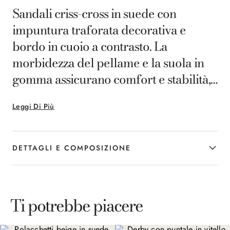
Sandali criss-cross in suede con
impuntura traforata decorativa e
bordo in cuoio a contrasto. La
morbidezza del pellame e la suola in
gomma assicurano comfort e stabilità,
mentre il design incrociato dal
Leggi Di Più
carattere essenziale aggiunge
un’eleganza rilassata, ideale per
completare con stile i look estivi
DETTAGLI E COMPOSIZIONE
contemporanei.
Ti potrebbe piacere