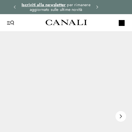
i gli
Iscriviti alla newsletter
per rimanere
Seleziona la tua 
aggiornato sulle ultime novità