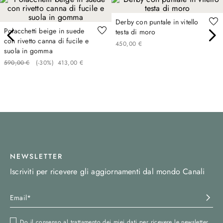
Derby con puntale in vitello
Polacchetti beige in suede
testa di moro
con rivetto canna di fucile e
450
,
00
€
suola in gomma
590
,
00
€
(-
30%
)
413
,
00
€
NEWSLETTER
Iscriviti per ricevere gli aggiornamenti dal mondo Canali
Do il consenso al trattamento dei miei dati per ricevere le newsletter