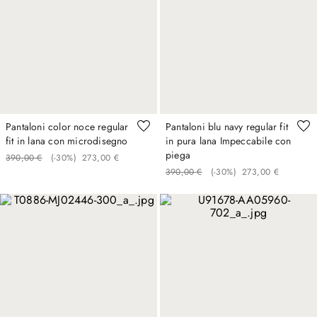
Pantaloni color noce regular
Pantaloni blu navy regular fit
fit in lana con microdisegno
in pura lana Impeccabile con
piega
390
,
00
€
(-
30%
)
273
,
00
€
390
,
00
€
(-
30%
)
273
,
00
€