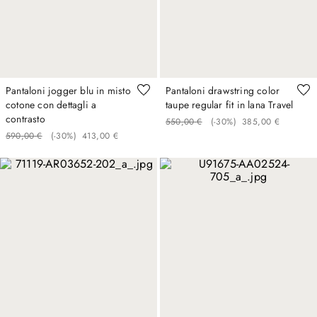
Pantaloni jogger blu in misto
Pantaloni drawstring color
cotone con dettagli a
taupe regular fit in lana Travel
contrasto
550
,
00
€
(-
30%
)
385
,
00
€
590
,
00
€
(-
30%
)
413
,
00
€