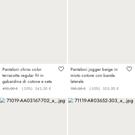
Pantaloni chino color
Pantaloni jogger beige in
terracotta regular fit in
misto cotone con banda
gabardina di cotone e seta
laterale
490
,
00
€
(-
30%
)
343
,
00
€
750
,
00
€
(-
30%
)
525
,
00
€