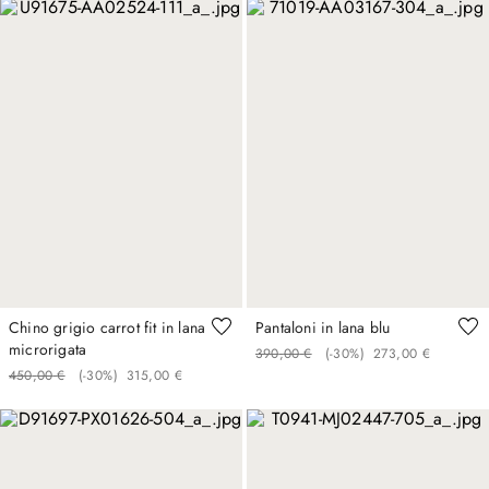
Chino grigio carrot fit in lana
Pantaloni in lana blu
microrigata
390
,
00
€
(-
30%
)
273
,
00
€
450
,
00
€
(-
30%
)
315
,
00
€