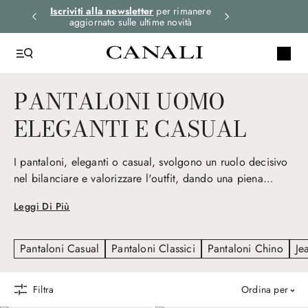
i gli
Iscriviti alla newsletter
per rimanere
Spedizione expre
aggiornato sulle ultime novità
ord
PANTALONI UOMO
ELEGANTI E CASUAL
I pantaloni, eleganti o casual, svolgono un ruolo decisivo
nel bilanciare e valorizzare l'outfit, dando una piena
sensazione di comfort e libertà di movimento. Realizzati
Leggi Di Più
con tessuti pregiati come lana, seta e cotone ed in vari
tagli, i nostri pantaloni vi faranno sentire a vostro agio in
ogni occasione.
Pantaloni Casual
Pantaloni Classici
Pantaloni Chino
Je
Filtra
ordina per