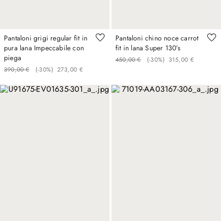
Pantaloni grigi regular fit in
Pantaloni chino noce carrot
pura lana Impeccabile con
fit in lana Super 130’s
piega
450
,
00
€
(-
30%
)
315
,
00
€
390
,
00
€
(-
30%
)
273
,
00
€