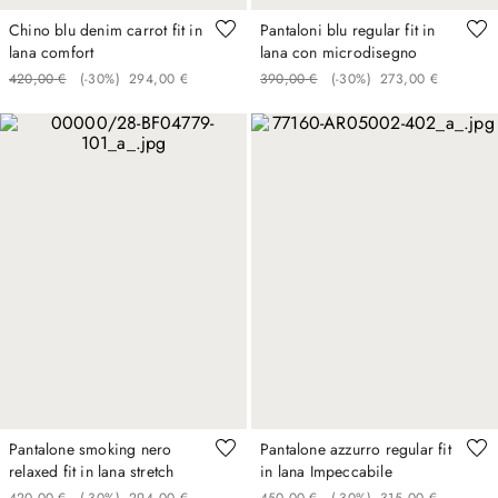
Chino blu denim carrot fit in
Pantaloni blu regular fit in
lana comfort
lana con microdisegno
420
,
00
€
(-
30%
)
294
,
00
€
390
,
00
€
(-
30%
)
273
,
00
€
Pantalone smoking nero
Pantalone azzurro regular fit
relaxed fit in lana stretch
in lana Impeccabile