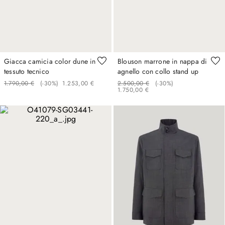
Giacca camicia color dune in
Blouson marrone in nappa di
tessuto tecnico
agnello con collo stand up
1
.
790
,
00
€
(-
30%
)
1
.
253
,
00
€
2
.
500
,
00
€
(-
30%
)
1
.
750
,
00
€