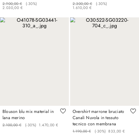
2
.
900
,
00
€
(-
30%
)
2
.
300
,
00
€
(-
30%
)
2
.
030
,
00
€
1
.
610
,
00
€
Blouson blu mix material in
Overshirt marrone bruciato
lana merino
Canali Nuvola in tessuto
tecnico con membrana
2
.
100
,
00
€
(-
30%
)
1
.
470
,
00
€
1
.
190
,
00
€
(-
30%
)
833
,
00
€