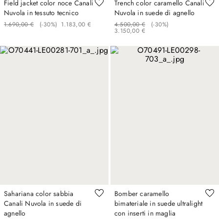
Field jacket color noce Canali
Trench color caramello Canali
Nuvola in tessuto tecnico
Nuvola in suede di agnello
1
.
690
,
00
€
(-
30%
)
1
.
183
,
00
€
4
.
500
,
00
€
(-
30%
)
3
.
150
,
00
€
Sahariana color sabbia
Bomber caramello
Canali Nuvola in suede di
bimateriale in suede ultralight
agnello
con inserti in maglia