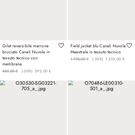
Gilet reversibile marrone
Field jacket blu Canali Nuvola
bruciato Canali Nuvola in
Maestrale in tessuto tecnico
tessuto tecnico con
1
.
790
,
00
€
(-
30%
)
1
.
253
,
00
€
membrana
850
,
00
€
(-
30%
)
595
,
00
€