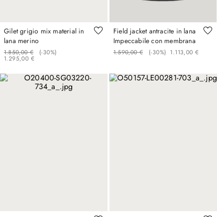
Gilet grigio mix material in
Field jacket antracite in lana
lana merino
Impeccabile con membrana
1
.
850
,
00
€
(-
30%
)
1
.
590
,
00
€
(-
30%
)
1
.
113
,
00
€
1
.
295
,
00
€