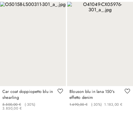
Car coat doppiopetto blu in
Blouson blu in lana 150's
shearling
effetto denim
5
.
500
,
00
€
(-
30%
)
1
.
690
,
00
€
(-
30%
)
1
.
183
,
00
€
3
.
850
,
00
€