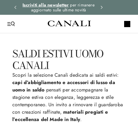
i gli
Iscriviti alla newsletter
per rimanere
Spedizione expre
aggiornato sulle ultime novità
ord
SALDI ESTIVI UOMO
CANALI
Scopri la selezione Canali dedicata ai saldi estivi:
capi d’abbigliamento e accessori di lusso da
uomo in saldo
pensati per accompagnare la
stagione estiva con eleganza, leggerezza e stile
contemporaneo. Un invito a rinnovare il guardaroba
con creazioni raffinate,
materiali pregiati e
l’eccellenza del Made in Italy
.
ABBIGLIAMENTO