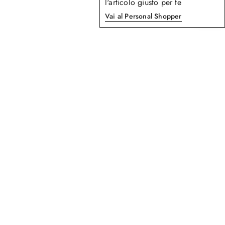
l'articolo giusto per te
Vai al Personal Shopper
8
di
8
prodotti