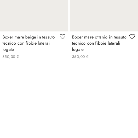
Boxer mare beige in tessuto
Boxer mare ottanio in tessuto
tecnico con fibbie laterali
tecnico con fibbie laterali
logate
logate
350
,
00
€
350
,
00
€