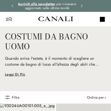
i gli
Iscriviti alla newsletter
per rimanere
Seleziona la tua 
aggiornato sulle ultime novità
COSTUMI DA BAGNO
UOMO
Quando arriva l'estate, è il momento di scegliere un
costume da bagno di lusso all'altezza degli abiti che
indossi ogni giorno. Un capo che non significa solo mare,
Leggi Di Più
sole e divertimento, ma anche qualità Made in Italy,
personalità e attenzione ai dettagli, come quelli di Canali.
Filtra
ordina per