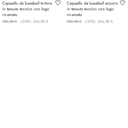
Cappello da baseball tortora
Cappello da baseball azzurro
in tessuto tecnico con logo
in tessuto tecnico con logo
ricamato
ricamato
350
,
00
€
(-
30%
)
245
,
00
€
350
,
00
€
(-
30%
)
245
,
00
€