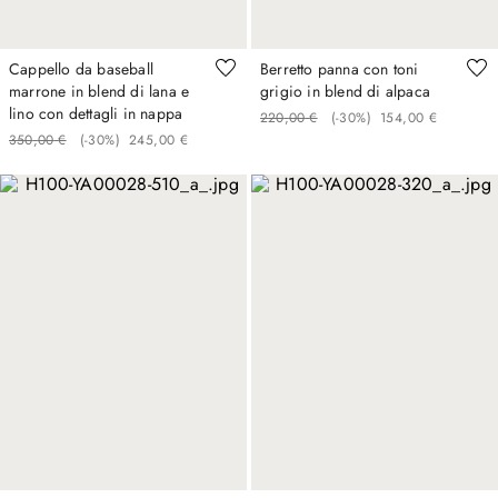
Cappello da baseball
Berretto panna con toni
marrone in blend di lana e
grigio in blend di alpaca
lino con dettagli in nappa
220
,
00
€
(-
30%
)
154
,
00
€
350
,
00
€
(-
30%
)
245
,
00
€