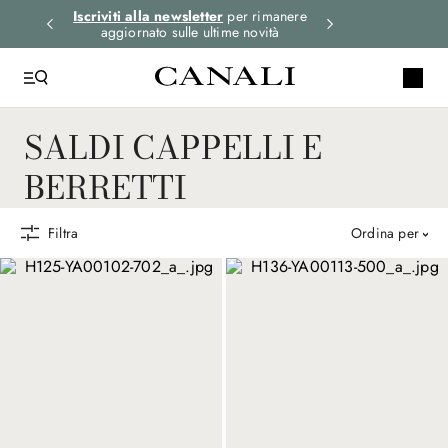
i gli
Iscriviti alla newsletter
per rimanere
Seleziona la tua 
aggiornato sulle ultime novità
SALDI CAPPELLI E
BERRETTI
Filtra
ordina per