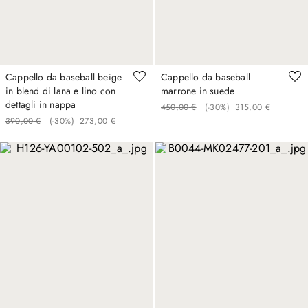
Cappello da baseball beige
Cappello da baseball
in blend di lana e lino con
marrone in suede
dettagli in nappa
450
,
00
€
(-
30%
)
315
,
00
€
390
,
00
€
(-
30%
)
273
,
00
€