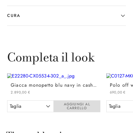
CURA
Completa il look
Giacca monopetto blu navy in cashmere
2
.
890
,
00
€
690
,
00
€
AGGIUNGI AL
Taglia
Taglia
CARRELLO