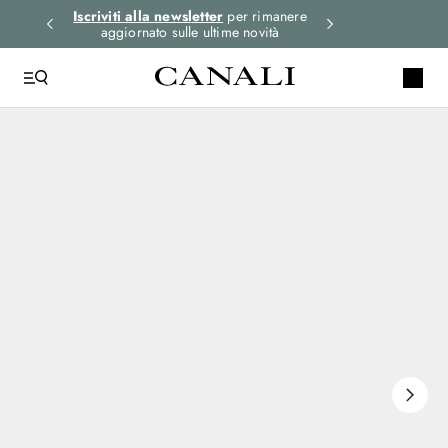
i gli
Iscriviti alla newsletter
per rimanere
Seleziona la tua 
aggiornato sulle ultime novità