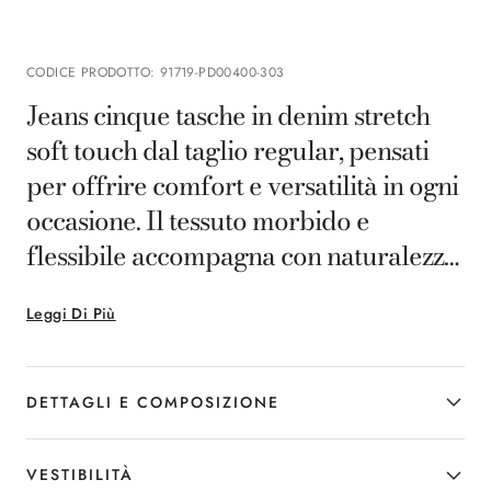
CODICE PRODOTTO
:
91719-PD00400-303
Jeans cinque tasche in denim stretch
soft touch dal taglio regular, pensati
per offrire comfort e versatilità in ogni
occasione. Il tessuto morbido e
flessibile accompagna con naturalezza
le linee del corpo, garantendo una
Leggi Di Più
vestibilità sempre ineccepibile. Un
modello essenziale e contemporaneo
che accompagna l’uomo moderno nei
DETTAGLI E COMPOSIZIONE
momenti casual, unendo stile e
funzionalità con discreta eleganza.
VESTIBILITÀ