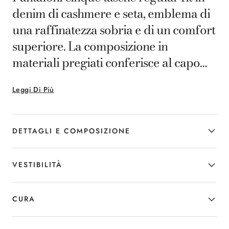
denim di cashmere e seta, emblema di
una raffinatezza sobria e di un comfort
superiore. La composizione in
materiali pregiati conferisce al capo
una straordinaria morbidezza e un
Leggi Di Più
aspetto curato. La vestibilità regular
valorizza la figura con eleganza senza
rinunciare alla praticità, rendendo
DETTAGLI E COMPOSIZIONE
questi pantaloni una scelta perfetta per
chi desidera unire lusso discreto e
VESTIBILITÀ
versatilità nel proprio stile quotidiano.
CURA