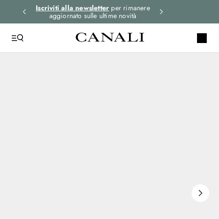
i gli
Iscriviti alla newsletter
per rimanere
Seleziona la tua 
aggiornato sulle ultime novità