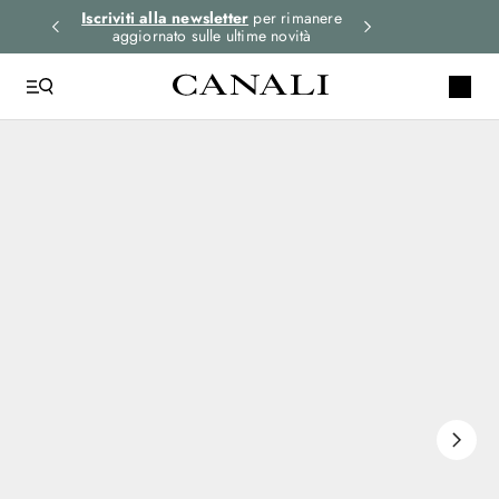
i gli
Iscriviti alla newsletter
per rimanere
Seleziona la tua 
aggiornato sulle ultime novità