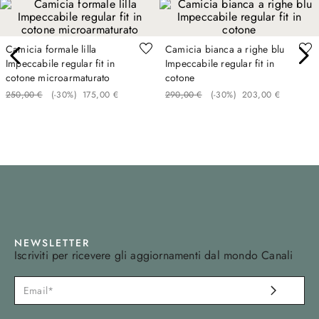
Camicia formale lilla
Camicia bianca a righe blu
Impeccabile regular fit in
Impeccabile regular fit in
cotone microarmaturato
cotone
250
,
00
€
(-
30%
)
175
,
00
€
290
,
00
€
(-
30%
)
203
,
00
€
NEWSLETTER
Iscriviti per ricevere gli aggiornamenti dal mondo Canali