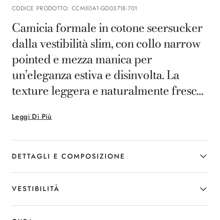
CODICE PRODOTTO
:
CCMX0A1-GD03718-701
Camicia formale in cotone seersucker
dalla vestibilità slim, con collo narrow
pointed e mezza manica per
un’eleganza estiva e disinvolta. La
texture leggera e naturalmente fresca
del tessuto assicura traspirabilità e
Leggi Di Più
comfort, mentre la qualità garantisce
una vestibilità ineccepibile per l’uomo
che desidera un look curato anche
DETTAGLI E COMPOSIZIONE
nelle giornate più calde.
VESTIBILITÀ