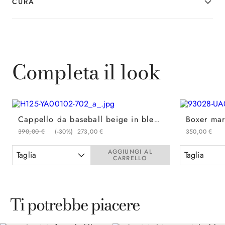
CURA
Completa il look
Cappello da baseball beige in blend di lana e lino con dettagli in nappa
390
,
00
€
(-
30%
)
273
,
00
€
350
,
00
€
AGGIUNGI AL
Taglia
Taglia
CARRELLO
Ti potrebbe piacere