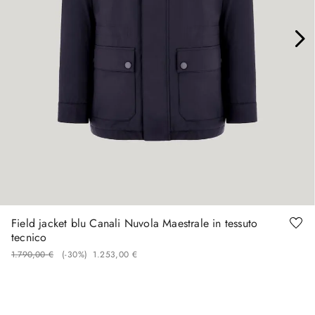
48
50
52
Field jacket blu Canali Nuvola Maestrale in tessuto
tecnico
1
.
790
,
00
€
(-
30%
)
1
.
253
,
00
€