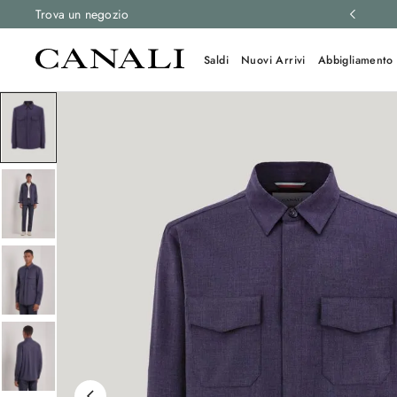
 e resi gratuiti su tutti gli ordini.
Trova un negozio
Scopri di più
Saldi
Nuovi Arrivi
Abbigliamento