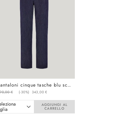
Pantaloni cinque tasche blu scuro regular fit in denim soft touch
90
,
00
€
(-
30%
)
343
,
00
€
eleziona
AGGIUNGI AL
aglia
CARRELLO