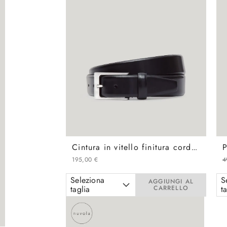
Cintura in vitello finitura cordovan
195
,
00
€
4
Seleziona
S
AGGIUNGI AL
taglia
CARRELLO
t