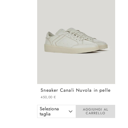
Sneaker Canali Nuvola in pelle
450
,
00
€
Seleziona
AGGIUNGI AL
taglia
CARRELLO