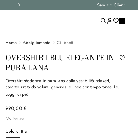
Spedizione express e resi gratuiti su tutti gli or
Servizio Clienti
Abbigliamento
Giubbotti
OVERSHIRT BLU ELEGANTE IN
PURA LANA
Overshirt sfoderata in pura lana dalla vestibilità relaxed,
caratterizzata da volumi generosi e linee contemporanee. Le
tasche al petto con aletta e i polsini con bottone aggiungono un
Leggi di più
tocco funzionale a un design essenziale e moderno. Parte della
selezione Canali Impeccabile, questo capo è realizzato con un
990
,
00
€
tessuto di alta qualità particolarmente performante, che grazie
alla sua capacità di resistere alle pieghe conferisce un aspetto
IVA inclusa
sempre ineccepibile.
Colore
:
Blu