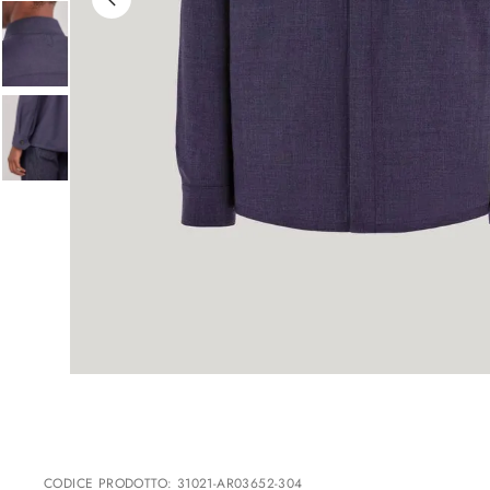
CODICE PRODOTTO
:
31021-AR03652-304