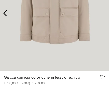
46
48
50
52
54
56
58
60
Giacca camicia color dune in tessuto tecnico
1
.
790
,
00
€
(-
30%
)
1
.
253
,
00
€