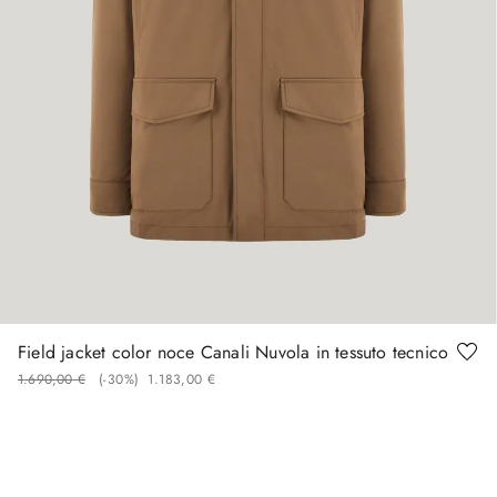
48
50
54
58
60
Field jacket color noce Canali Nuvola in tessuto tecnico
1
.
690
,
00
€
(-
30%
)
1
.
183
,
00
€