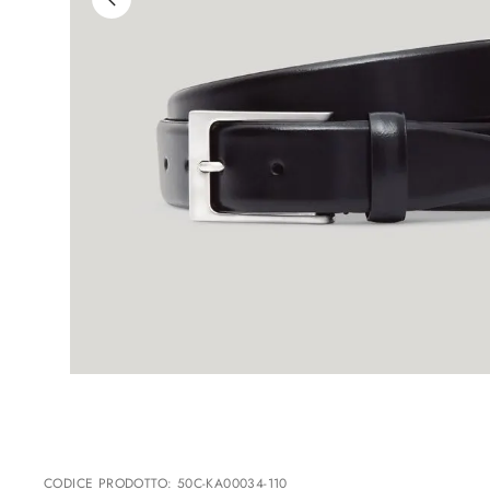
CODICE PRODOTTO
:
50C-KA00034-110