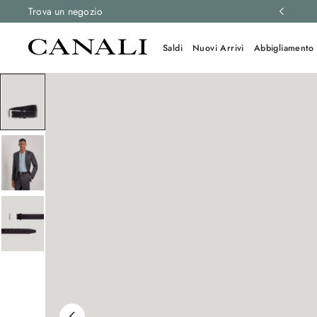
 e resi gratuiti su tutti gli ordini.
Trova un negozio
Scopri di più
Saldi
Nuovi Arrivi
Abbigliamento