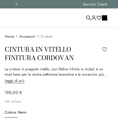
Spedizione express e resi gratuiti su tutti gli or
Servizio Clienti
Accessori
Cinture
CINTURA IN VITELLO
FINITURA CORDOVAN
La cintura in pregiato vitello, con fibbia rifinita in nickel, è un
must have per la vostra settimana lavorativa e le occasioni più
formali. Dalla linea affusolata e sofisticata è un modello che
Leggi di più
lascia il segno.
195
,
00
€
IVA inclusa
Colore
:
Nero