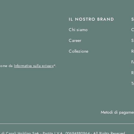
IL NOSTRO BRAND
Chi siamo
C
Career
S
Collezione
R
F
r come da
Informativa sulla privacy
*.
R
T
Metodi di pagament
 di Canali Holding SpA - Partita I.V.A. 00694880964 - All Rights Reserved