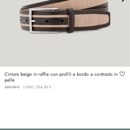
90
95
100
105
110
120
Cintura beige in raffia con profili e bordo a contrasto in
pelle
320
,
00
€
(-
30%
)
224
,
00
€