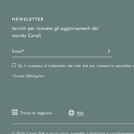
NEWSLETTER
Iscriviti per ricevere gli aggiornamenti dal
mondo Canali
Do il consenso al trattamento dei miei dati per ricevere le newslette
*Campi Obbligatori
Trova un negozio
Italy
© 2026
Canali SpA a socio unico
, soggetta a direzione e coordinamento