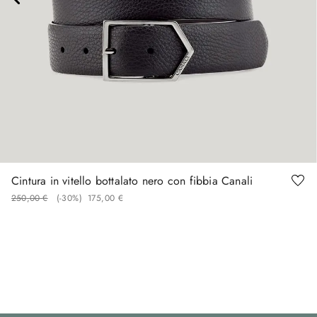
90
95
100
105
110
120
Cintura in vitello bottalato nero con fibbia Canali
250
,
00
€
(-
30%
)
175
,
00
€