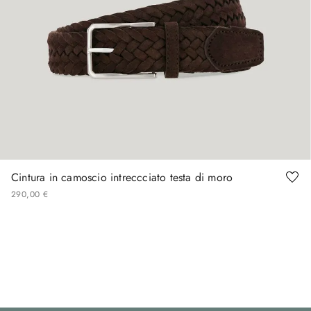
90
100
105
110
Cintura in camoscio intreccciato testa di moro
290
,
00
€