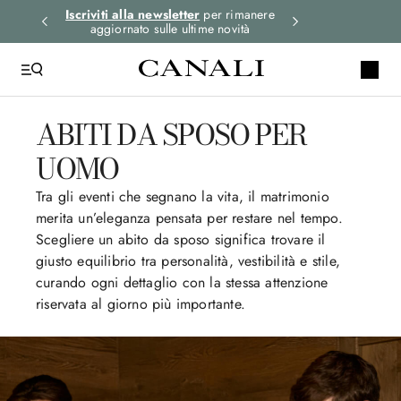
i gli
Iscriviti alla newsletter
per rimanere
Spedizione expre
aggiornato sulle ultime novità
ord
ABITI DA SPOSO PER
UOMO
Tra gli eventi che segnano la vita, il matrimonio
merita un’eleganza pensata per restare nel tempo.
Scegliere un abito da sposo significa trovare il
giusto equilibrio tra personalità, vestibilità e stile,
curando ogni dettaglio con la stessa attenzione
riservata al giorno più importante.