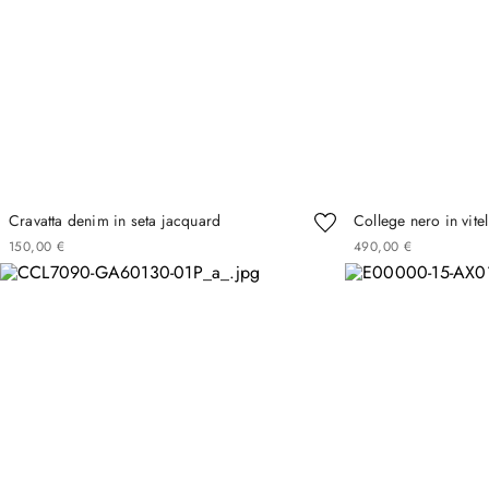
Cravatta denim in seta jacquard
College nero in vit
150
,
00
€
490
,
00
€