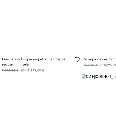
Giacca smoking monopetto champagne
Sciarpa da cerimoni
regular fit in seta
320
,
00
€
(-
30%
)
224
,
0
1
.
990
,
00
€
(-
30%
)
1
.
393
,
00
€