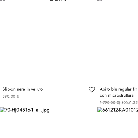
Slip-on nere in velluto
Abito blu regular fi
con microstruttura
590
,
00
€
1
.
790
,
00
€
(-
30%
)
1
.
25