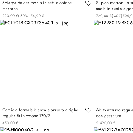
Sciarpa da cerimonia in seta e cotone
Slip-on marroni in s
marrone
suola in cuoio e g
220
,
00
€
(-
30%
)
154
,
00
€
720
,
00
€
(-
30%
)
504
,
0
Camicia formale bianca e azzurra a righe
Abito azzurro regular
regular fit in cotone 170/2
con gessatura
450
,
00
€
2
.
490
,
00
€