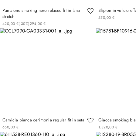
Pantalone smoking nero relaxed fit in lana
Slip-on in velluto ef
stretch
550
,
00
€
420
,
00
€
(-
30%
)
294
,
00
€
Camicia bianca cerimonia regular fit in seta
Giacca smoking bian
650
,
00
€
1
.
320
,
00
€