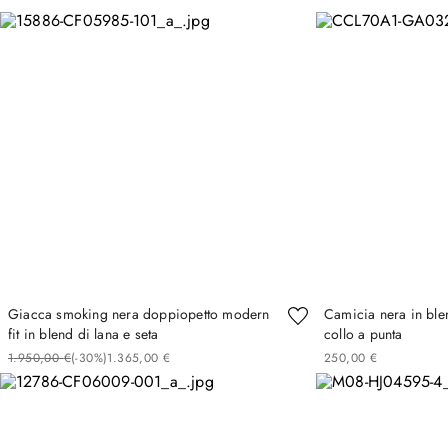
Giacca smoking nera doppiopetto modern
Camicia nera in ble
fit in blend di lana e seta
collo a punta
1
.
950
,
00
€
(-
30%
)
1
.
365
,
00
€
250
,
00
€