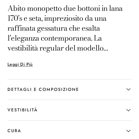
Abito monopetto due bottoni in lana
170’s e seta, impreziosito da una
raffinata gessatura che esalta
l’eleganza contemporanea. La
vestibilità regular del modello
Contemporary offre linee bilanciate e
Leggi Di Più
comfort superiore, mentre il tessuto
naturale assicura leggerezza e
morbidezza. Ideale per l’uomo che
DETTAGLI E COMPOSIZIONE
ricerca uno stile distintivo e
ineccepibile nelle occasioni formali.
VESTIBILITÀ
CURA