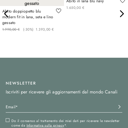
Abito in lana blu navy
1
.
650
,
00
€
Abito doppiopetto blu
modern fit in lana, seta e lino
gessato
1
.
990
,
00
€
(-
30%
)
1
.
393
,
00
€
NEWSLETTER
Iscriviti per ricevere gli aggiornamenti dal mondo Canali
Do il consenso al trattamento dei miei dati per ricevere le newsletter
come da
Informativa sulla privacy
*.