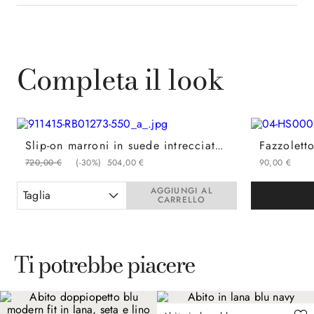
Completa il look
Slip-on marroni in suede intrecciato con suola in cuoio e gomma
720
,
00
€
(-
30%
)
504
,
00
€
90
,
00
€
AGGIUNGI AL
Taglia
CARRELLO
Ti potrebbe piacere