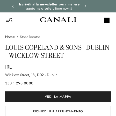
i gli
Iscriviti alla newsletter
per rimanere
Spedizione expre
aggiornato sulle ultime novità
ord
Home
Store locator
LOUIS COPELAND & SONS - DUBLIN
- WICKLOW STREET
IRL
Wicklow Street
, 18
, D02
- Dublin
353 1 298 0000
VEDI LA MAPPA
RICHIEDI UN APPUNTAMENTO