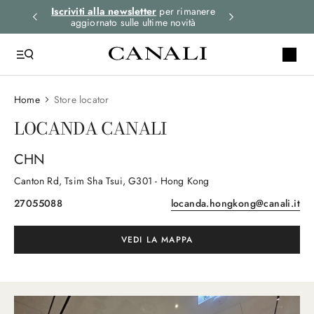
i gli
Iscriviti alla newsletter
per rimanere
Spedizione expre
aggiornato sulle ultime novità
ord
Home
Store locator
LOCANDA CANALI
CHN
Canton Rd, Tsim Sha Tsui
, G301
- Hong Kong
27055088
locanda.hongkong@canali.it
VEDI LA MAPPA