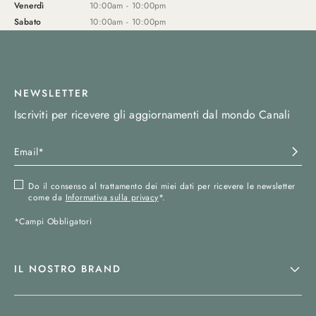
Venerdì
10:00am - 10:00pm
Sabato
10:00am - 10:00pm
NEWSLETTER
Iscriviti per ricevere gli aggiornamenti dal mondo Canali
Do il consenso al trattamento dei miei dati per ricevere le newsletter
come da
Informativa sulla privacy
*.
*Campi Obbligatori
IL NOSTRO BRAND