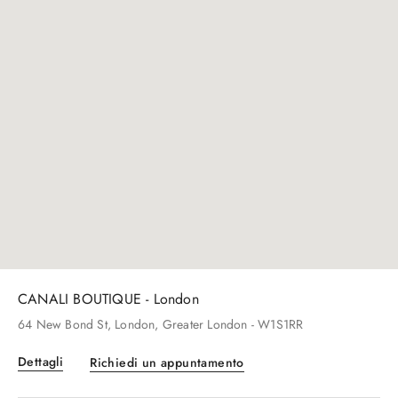
CANALI BOUTIQUE - Beverly Hills
261
N Rodeo Dr
, Beverly Hills
, CA
- 90212
Dettagli
Richiedi un appuntamento
CANALI BOUTIQUE - London
64
New Bond St
, London
, Greater London
- W1S1RR
Dettagli
Richiedi un appuntamento