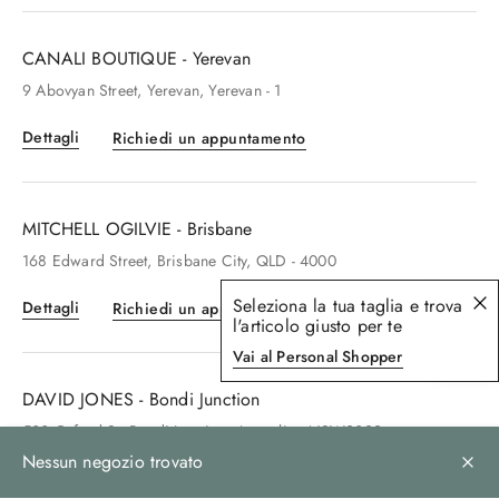
CANALI BOUTIQUE - Yerevan
9
Abovyan Street
, Yerevan
, Yerevan
- 1
Dettagli
Richiedi un appuntamento
MITCHELL OGILVIE - Brisbane
168
Edward Street
, Brisbane City
, QLD
- 4000
Seleziona la tua taglia e trova
Dettagli
Richiedi un appuntamento
l'articolo giusto per te
Vai al Personal Shopper
DAVID JONES - Bondi Junction
500
Oxford St
, Bondi Junction
, Australia
- NSW2022
Dettagli
Richiedi un appuntamento