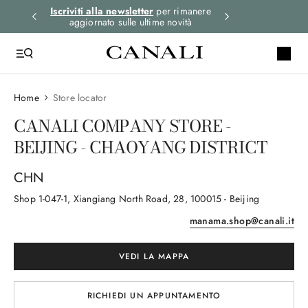
i gli
Iscriviti alla newsletter
per rimanere
Seleziona la tua 
aggiornato sulle ultime novità
Home
Store locator
CANALI COMPANY STORE -
BEIJING - CHAOYANG DISTRICT
CHN
Shop 1-047-1, Xiangiang North Road
, 28
, 100015
- Beijing
manama.shop@canali.it
VEDI LA MAPPA
RICHIEDI UN APPUNTAMENTO