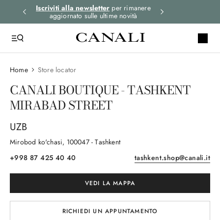
i gli
Iscriviti alla newsletter
per rimanere
Spedizione expre
aggiornato sulle ultime novità
ord
Home
Store locator
CANALI BOUTIQUE - TASHKENT
MIRABAD STREET
UZB
Mirobod ko'chasi
, 100047
- Тashkent
+998 87 425 40 40
tashkent.shop@canali.it
VEDI LA MAPPA
RICHIEDI UN APPUNTAMENTO