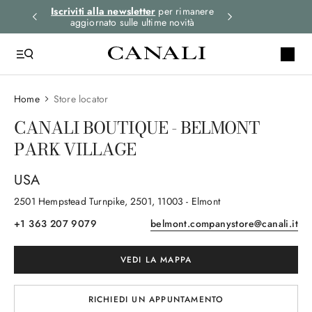
i gli
Iscriviti alla newsletter
per rimanere
Spedizione expre
aggiornato sulle ultime novità
ord
Home
Store locator
CANALI BOUTIQUE - BELMONT
PARK VILLAGE
USA
2501 Hempstead Turnpike
, 2501
, 11003
- Elmont
+1 363 207 9079
belmont.companystore@canali.it
VEDI LA MAPPA
RICHIEDI UN APPUNTAMENTO