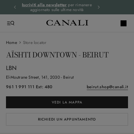
i gli
Iscriviti alla newsletter
per rimanere
Spedizione expre
aggiornato sulle ultime novità
ord
Home
Store locator
AÏSHTI DOWNTOWN - BEIRUT
LBN
El-Moutrane Street
, 141
, 2030
- Beirut
961 1 991 111 Ext: 480
beirut.shop@canali.it
VEDI LA MAPPA
RICHIEDI UN APPUNTAMENTO