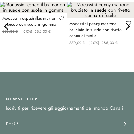
Mocassini espadrillas marroni
Mocassini penny marrone
in suede con suola in gomma
bruciato in suede con rivetto
550
,
00
€
(-
30%
)
385
,
00
€
canna di fucile
550
,
00
€
(-
30%
)
385
,
00
€
NEWSLETTER
Iscriviti per ricevere gli aggiornamenti dal mondo Canali