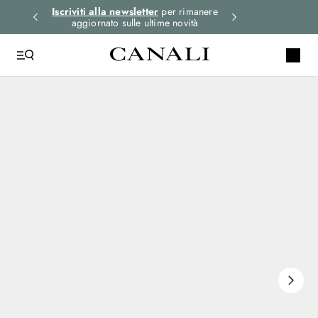
i gli
Iscriviti alla newsletter
per rimanere
Seleziona la tua 
aggiornato sulle ultime novità