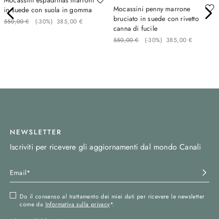
Mocassini penny marrone
in suede con suola in gomma
bruciato in suede con rivetto
550
,
00
€
(-
30%
)
385
,
00
€
canna di fucile
550
,
00
€
(-
30%
)
385
,
00
€
NEWSLETTER
Iscriviti per ricevere gli aggiornamenti dal mondo Canali
Do il consenso al trattamento dei miei dati per ricevere le newsletter
come da
Informativa sulla privacy
*.