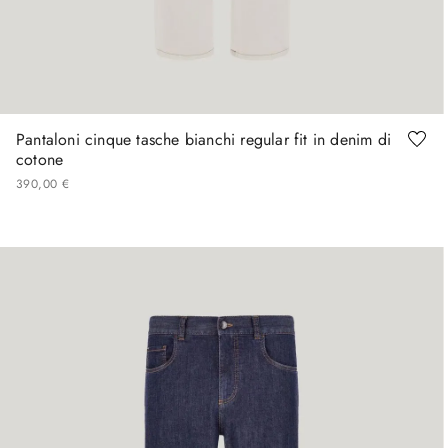
46
50
52
54
56
58
60
Pantaloni cinque tasche bianchi regular fit in denim di
cotone
390
,
00
€