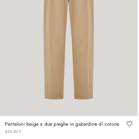
46
48
50
52
54
56
58
60
Pantaloni beige a due pieghe in gabardine di cotone
420
,
00
€