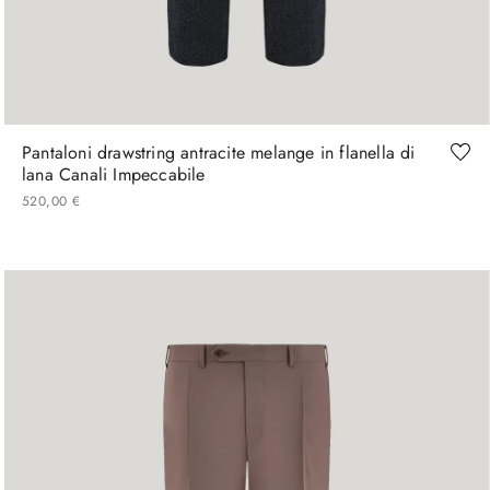
46
48
50
52
54
56
58
60
Pantaloni drawstring antracite melange in flanella di
lana Canali Impeccabile
520
,
00
€