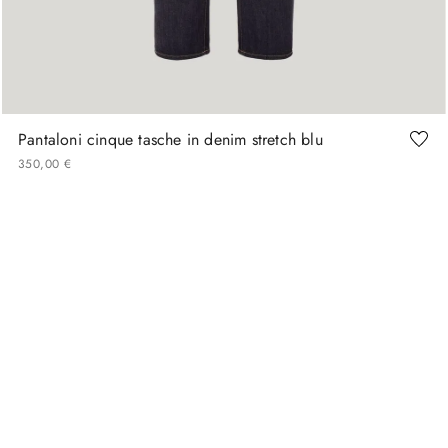
46
48
50
52
54
56
Pantaloni cinque tasche in denim stretch blu
350
,
00
€