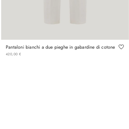
46
48
50
52
54
56
58
60
Pantaloni bianchi a due pieghe in gabardine di cotone
420
,
00
€