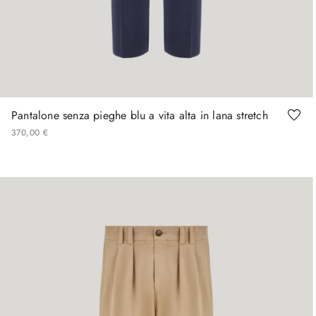
62
64
Pantalone senza pieghe blu a vita alta in lana stretch
370
,
00
€