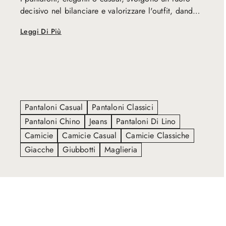
decisivo nel bilanciare e valorizzare l'outfit, dando
una piena sensazione di comfort e libertà di
Leggi Di Più
movimento. Realizzati con tessuti pregiati come
lana, seta e cotone ed in vari tagli, i nostri pantaloni
vi faranno sentire a vostro agio in ogni occasione.
Pantaloni Casual
Pantaloni Classici
Pantaloni Chino
Jeans
Pantaloni Di Lino
Camicie
Camicie Casual
Camicie Classiche
Giacche
Giubbotti
Maglieria