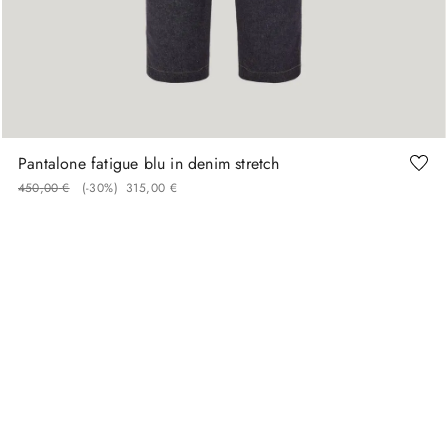
46
48
50
52
54
56
Pantalone fatigue blu in denim stretch
450
,
00
€
(-
30%
)
315
,
00
€