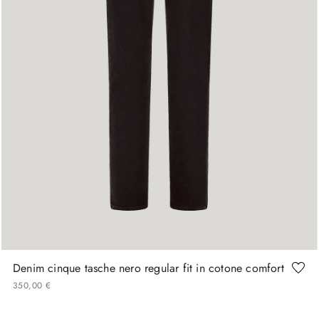
46
48
52
58
60
Denim cinque tasche nero regular fit in cotone comfort
350
,
00
€