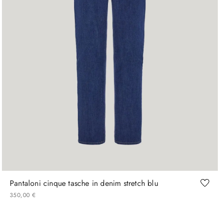
46
48
50
52
54
56
58
Pantaloni cinque tasche in denim stretch blu
350
,
00
€