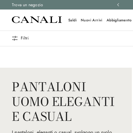
 e resi gratuiti su tutti gli ordini.
Trova un negozio
Scopri di più
Saldi
Nuovi Arrivi
Abbigliamento
Filtri
PANTALONI
UOMO ELEGANTI
E CASUAL
I pantaloni, eleganti o casual, svolgono un ruolo