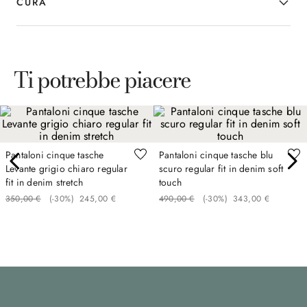
CURA
ineccepibile.
Ti potrebbe piacere
Pantaloni cinque tasche
Pantaloni cinque tasche blu
Levante grigio chiaro regular
scuro regular fit in denim soft
fit in denim stretch
touch
350
,
00
€
(-
30%
)
245
,
00
€
490
,
00
€
(-
30%
)
343
,
00
€