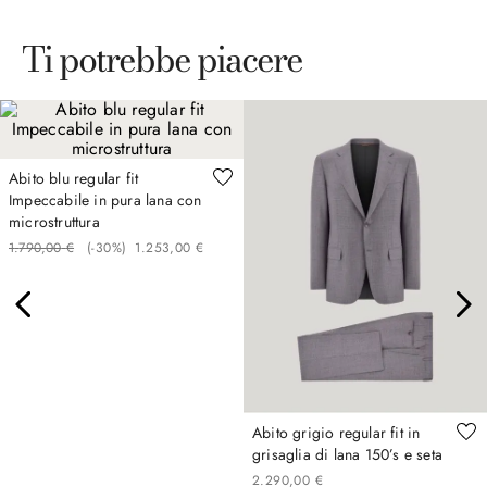
Ti potrebbe piacere
Abito blu regular fit
Impeccabile in pura lana con
microstruttura
1
.
790
,
00
€
(-
30%
)
1
.
253
,
00
€
Abito grigio regular fit in
grisaglia di lana 150’s e seta
2
.
290
,
00
€