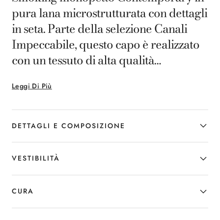
pura lana microstrutturata con dettagli
in seta. Parte della selezione Canali
Impeccabile, questo capo è realizzato
con un tessuto di alta qualità
particolarmente performante, che
Leggi Di Più
grazie alla sua capacità di resistere alle
pieghe conferisce un aspetto sempre
ineccepibile. Rever a lancia in raso e
DETTAGLI E COMPOSIZIONE
pantaloni con banda laterale in seta
completano un capo sobrio e raffinato,
VESTIBILITÀ
pensato per l’uomo che unisce stile
discreto e comfort nelle occasioni
CURA
formali.