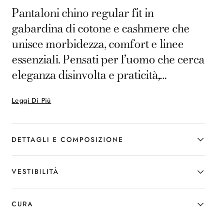
Pantaloni chino regular fit in
gabardina di cotone e cashmere che
unisce morbidezza, comfort e linee
essenziali. Pensati per l’uomo che cerca
eleganza disinvolta e praticità,
accompagna con stile ogni occasione
Leggi Di Più
quotidiana.
DETTAGLI E COMPOSIZIONE
VESTIBILITÀ
CURA