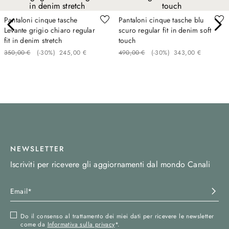
Pantaloni cinque tasche
Pantaloni cinque tasche blu
Levante grigio chiaro regular
scuro regular fit in denim soft
fit in denim stretch
touch
350
,
00
€
(-
30%
)
245
,
00
€
490
,
00
€
(-
30%
)
343
,
00
€
NEWSLETTER
Iscriviti per ricevere gli aggiornamenti dal mondo Canali
Do il consenso al trattamento dei miei dati per ricevere le newsletter
come da
Informativa sulla privacy
*.