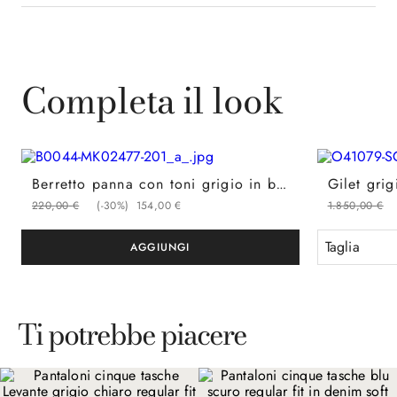
Completa il look
Berretto panna con toni grigio in blend di alpaca
220
,
00
€
(-
30%
)
154
,
00
€
1
.
850
,
00
€
Taglia
Ti potrebbe piacere