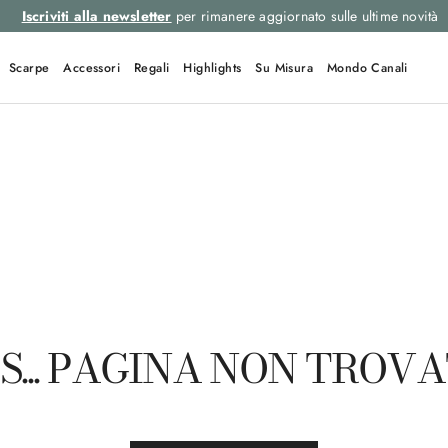
Iscriviti alla newsletter
per rimanere aggiornato sulle ultime novità
Scarpe
Accessori
Regali
Highlights
Su Misura
Mondo Canali
LINK RAPIDI
Inter
Giacche
Impeccabile
Pochette
Mk02488
S... PAGINA NON TROV