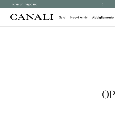
 e resi gratuiti su tutti gli ordini.
Trova un negozio
Scopri di più
Saldi
Nuovi Arrivi
Abbigliamento
OP