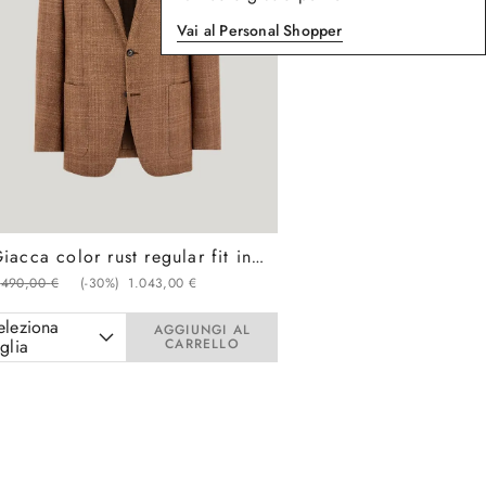
Vai al Personal Shopper
Giacca color rust regular fit in lana, seta e lino con disegno overcheck
.
490
,
00
€
(-
30%
)
1
.
043
,
00
€
eleziona
AGGIUNGI AL
aglia
CARRELLO