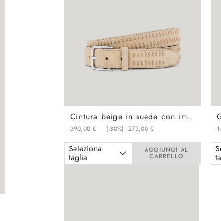
Cintura beige in suede con impunture decorative verticali
390
,
00
€
(-
30%
)
273
,
00
€
1
Seleziona
S
AGGIUNGI AL
taglia
CARRELLO
t