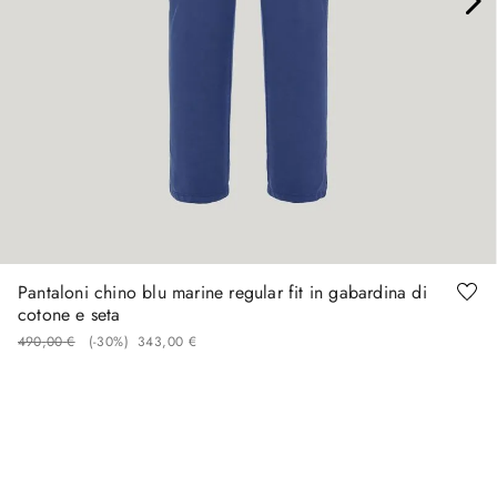
46
48
50
58
60
Pantaloni chino blu marine regular fit in gabardina di
cotone e seta
490
,
00
€
(-
30%
)
343
,
00
€