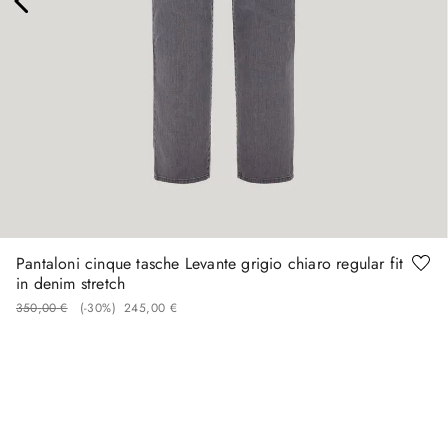
48
50
52
58
60
Pantaloni cinque tasche Levante grigio chiaro regular fit
in denim stretch
350
,
00
€
(-
30%
)
245
,
00
€