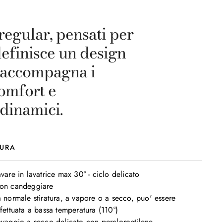
 regular, pensati per
definisce un design
a accompagna i
omfort e
 dinamici.
URA
vare in lavatrice max 30° - ciclo delicato

on candeggiare

a normale stiratura, a vapore o a secco, puo' essere 
fettuata a bassa temperatura (110°)

avaggio a secco delicato con percloroetilene
