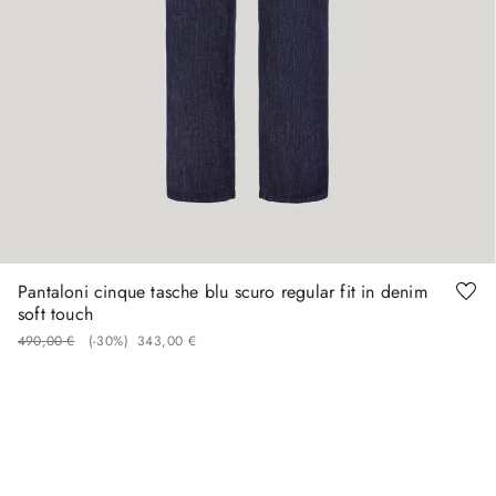
50
52
54
60
Pantaloni cinque tasche blu scuro regular fit in denim
soft touch
490
,
00
€
(-
30%
)
343
,
00
€