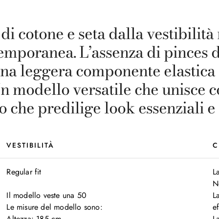
i cotone e seta dalla vestibilità
emporanea. L’assenza di pinces 
n una leggera componente elastic
n modello versatile che unisce c
o che predilige look essenziali e
VESTIBILITÀ
C
Regular fit

La
N
Il modello veste una 50

L
Le misure del modello sono:

ef
Altezza: 185 cm

L