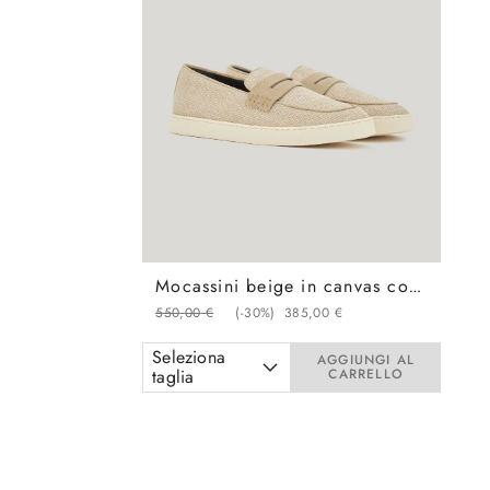
Mocassini beige in canvas con mascherina scamosciata e impuntura a vista
550
,
00
€
(-
30%
)
385
,
00
€
Seleziona
AGGIUNGI AL
taglia
CARRELLO