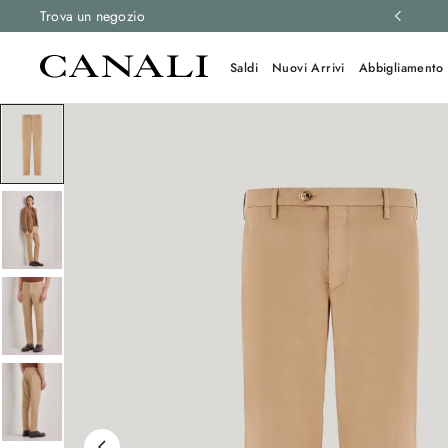
 e resi gratuiti su tutti gli ordini.
Trova un negozio
Scopri di più
Saldi
Nuovi Arrivi
Abbigliamento