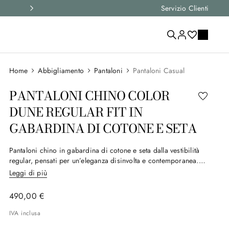
Seleziona la tua taglia e
Servizio Clienti
scegli l'articolo
Abbigliamento
Pantaloni
Pantaloni Casual
PANTALONI CHINO COLOR
DUNE REGULAR FIT IN
GABARDINA DI COTONE E SETA
Pantaloni chino in gabardina di cotone e seta dalla vestibilità
regular, pensati per un’eleganza disinvolta e contemporanea.
L’assenza di pinces definisce un design pulito, mentre il tessuto
Leggi di più
con una leggera componente elastica accompagna i movimenti
con naturalezza. Un modello versatile che unisce comfort e
490
,
00
€
raffinatezza, ideale per l’uomo che predilige look essenziali e
dinamici.
IVA inclusa