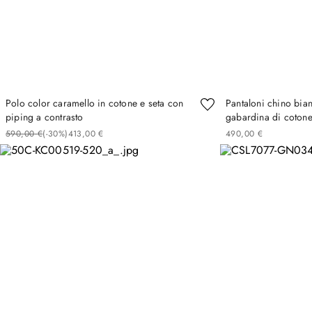
Polo color caramello in cotone e seta con
Pantaloni chino bianc
piping a contrasto
gabardina di cotone
590
,
00
€
(-
30%
)
413
,
00
€
490
,
00
€