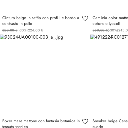
Cintura beige in raffia con profili e bordo a
Camicia color matton
contrasto in pelle
cotone e lyocell
320
,
00
€
(-
30%
)
224
,
00
€
350
,
00
€
(-
30%
)
245
,
0
Boxer mare mattone con fantasia botanica in
Sneaker beige Canal
tessuto tecnico
suede