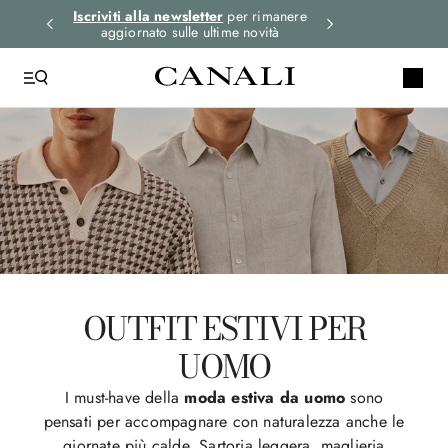
i gli
Iscriviti alla newsletter
per rimanere
Seleziona la tua 
aggiornato sulle ultime novità
OUTFIT ESTIVI PER
UOMO
I must-have della
moda estiva da uomo
sono
pensati per accompagnare con naturalezza anche le
giornate più calde. Sartoria leggera, maglieria