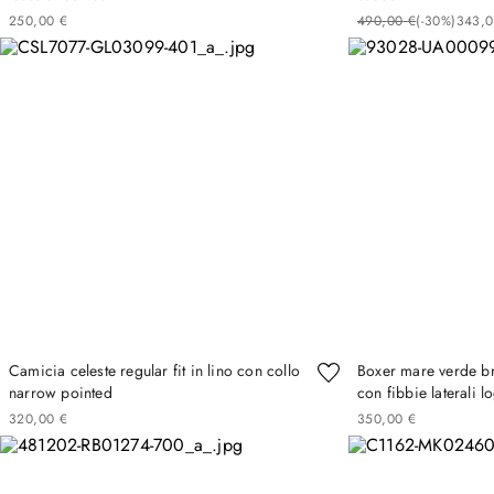
250
,
00
€
490
,
00
€
(-
30%
)
343
,
0
Camicia celeste regular fit in lino con collo
Boxer mare verde br
narrow pointed
con fibbie laterali l
320
,
00
€
350
,
00
€