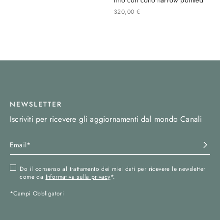
320
,
00
€
NEWSLETTER
Iscriviti per ricevere gli aggiornamenti dal mondo Canali
Do il consenso al trattamento dei miei dati per ricevere le newsletter
come da
Informativa sulla privacy
*.
*Campi Obbligatori