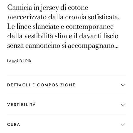
Camicia in jersey di cotone
mercerizzato dalla cromia sofisticata.
Le linee slanciate e contemporanee
della vestibilità slim e il davanti liscio
senza cannoncino si accompagnano
alla ricercatezza del collo cutaway. Un
Leggi Di Più
capo casual sempre presente nel
guardaroba dell'uomo che parla il
linguaggio dell'eleganza.
DETTAGLI E COMPOSIZIONE
VESTIBILITÀ
CURA