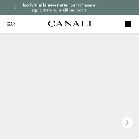
i gli
Iscriviti alla newsletter
per rimanere
Seleziona la tua 
aggiornato sulle ultime novità