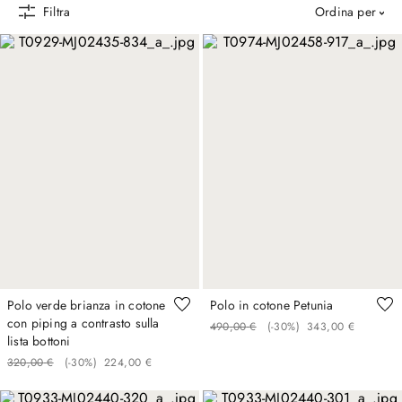
Filtra
ordina per
Polo verde brianza in cotone
Polo in cotone Petunia
con piping a contrasto sulla
490
,
00
€
(-
30%
)
343
,
00
€
lista bottoni
320
,
00
€
(-
30%
)
224
,
00
€