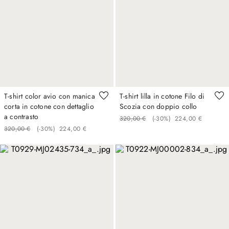
T-shirt color avio con manica
T-shirt lilla in cotone Filo di
corta in cotone con dettaglio
Scozia con doppio collo
a contrasto
320
,
00
€
(-
30%
)
224
,
00
€
320
,
00
€
(-
30%
)
224
,
00
€