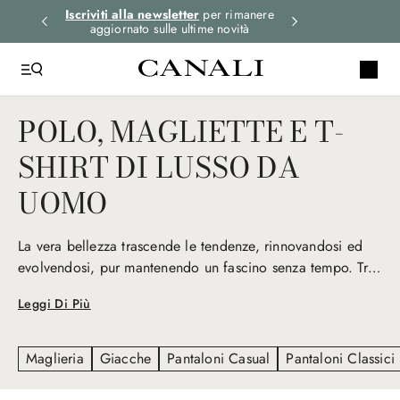
i gli
Iscriviti alla newsletter
per rimanere
Spedizione expre
aggiornato sulle ultime novità
ord
POLO, MAGLIETTE E T-
SHIRT DI LUSSO DA
UOMO
La vera bellezza trascende le tendenze, rinnovandosi ed
evolvendosi, pur mantenendo un fascino senza tempo. Tra
i capi che meglio esprimono un'eleganza intramontabile ci
Leggi Di Più
sono le polo e le t-shirt di lusso da uomo, che sono la
scelta perfetta per gli ensemble smart casual e informali.
Maglieria
Giacche
Pantaloni Casual
Pantaloni Classici