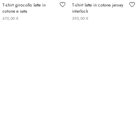
T-shirt girocollo latte in
T-shirt latte in cotone jersey
cotone e seta
interlock
670
,
00
€
390
,
00
€