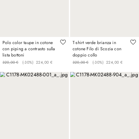
Polo color taupe in cotone
T-shirt verde brianza in
con piping a contrasto sulla
cotone Filo di Scozia con
lista bottoni
doppio collo
320
,
00
€
(-
30%
)
224
,
00
€
320
,
00
€
(-
30%
)
224
,
00
€