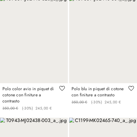
Polo color avio in piquet di
Polo blu in piquet di cotone
cotone con finiture a
con finiture a contrasto
contrasto
350
,
00
€
(-
30%
)
245
,
00
€
350
,
00
€
(-
30%
)
245
,
00
€