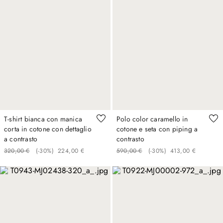
T-shirt bianca con manica
Polo color caramello in
corta in cotone con dettaglio
cotone e seta con piping a
a contrasto
contrasto
320
,
00
€
(-
30%
)
224
,
00
€
590
,
00
€
(-
30%
)
413
,
00
€