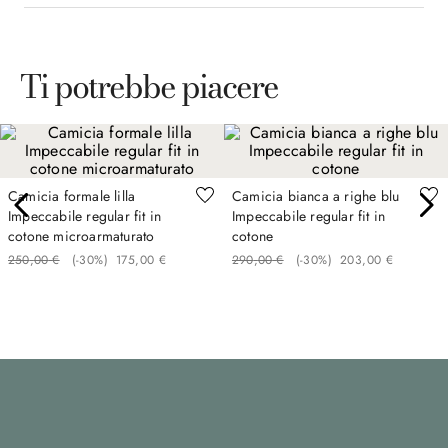
Ti potrebbe piacere
Camicia formale lilla
Camicia bianca a righe blu
Impeccabile regular fit in
Impeccabile regular fit in
cotone microarmaturato
cotone
250
,
00
€
(-
30%
)
175
,
00
€
290
,
00
€
(-
30%
)
203
,
00
€