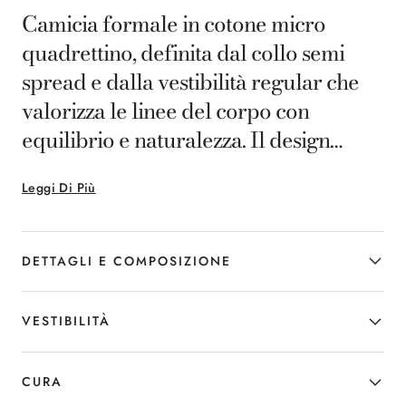
Camicia formale in cotone micro
quadrettino, definita dal collo semi
spread e dalla vestibilità regular che
valorizza le linee del corpo con
equilibrio e naturalezza. Il design
pulito sottolinea un’eleganza essenziale
Leggi Di Più
adatta a ogni contesto business. Parte
della selezione Canali Impeccabile,
questo capo è realizzato con un tessuto
DETTAGLI E COMPOSIZIONE
di alta qualità particolarmente
performante, che grazie alla sua
VESTIBILITÀ
capacità di resistere alle pieghe
conferisce un aspetto sempre
CURA
ineccepibile.