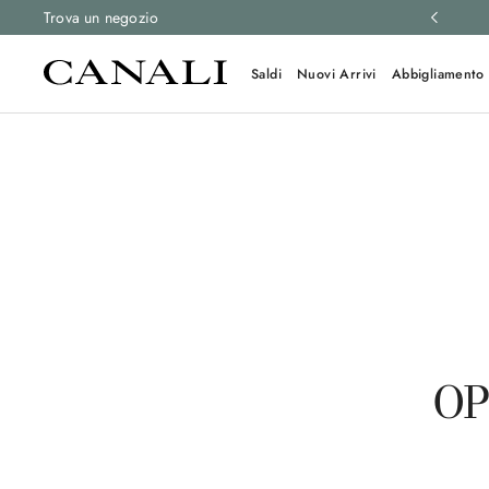
 e resi gratuiti su tutti gli ordini.
Trova un negozio
Scopri di più
Saldi
Nuovi Arrivi
Abbigliamento
OP