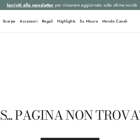
Iscriviti alla newsletter
per rimanere aggiornato sulle ultime novità
Scarpe
Accessori
Regali
Highlights
Su Misura
Mondo Canali
LINK RAPIDI
Giacche
Overshirt
Impeccabile
Inter
Pochette
S... PAGINA NON TROV