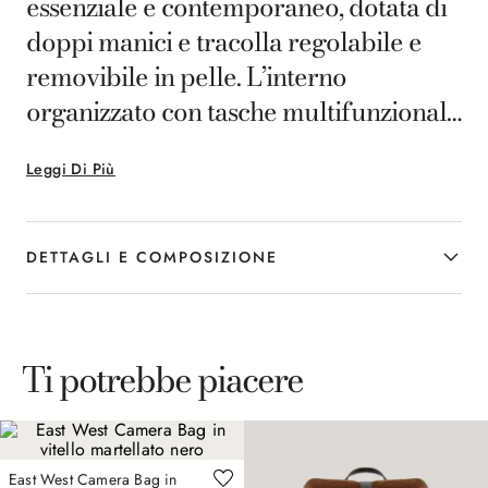
essenziale e contemporaneo, dotata di
doppi manici e tracolla regolabile e
removibile in pelle. L’interno
organizzato con tasche multifunzionali
e il passante posteriore per trolley la
Leggi Di Più
rendono ideale per gli spostamenti
quotidiani, coniugando eleganza
formale e praticità in ogni dettaglio.
DETTAGLI E COMPOSIZIONE
Ti potrebbe piacere
East West Camera Bag in