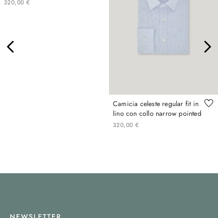
320
,
00
€
Camicia celeste regular fit in
lino con collo narrow pointed
320
,
00
€
NEWSLETTER