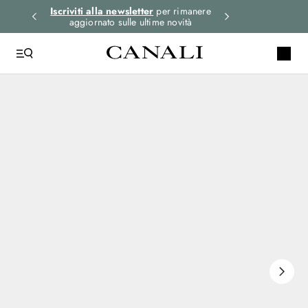
i gli
Iscriviti alla newsletter
per rimanere
Seleziona la tua 
aggiornato sulle ultime novità