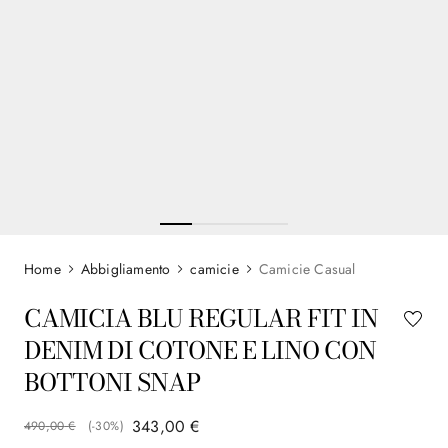
Abbigliamento
camicie
Camicie Casual
CAMICIA BLU REGULAR FIT IN
DENIM DI COTONE E LINO CON
BOTTONI SNAP
343
,
00
€
490
,
00
€
(-
30%
)