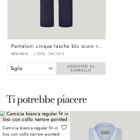
Pantaloni cinque tasche blu scuro regular fit in denim soft touch
490
,
00
€
(-
30%
)
343
,
00
€
AGGIUNGI AL
Taglia
CARRELLO
Ti potrebbe piacere
Camicia bianca regular fit in
lino con collo narrow pointed