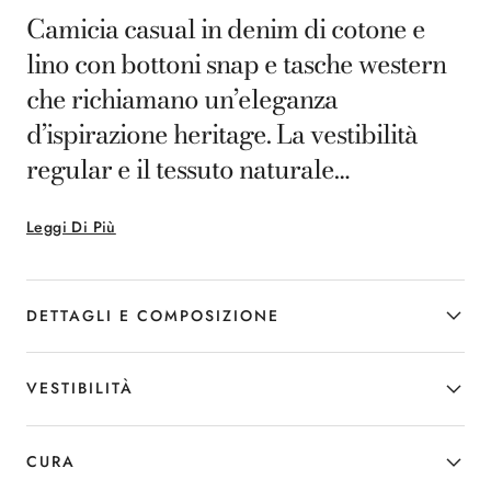
Camicia casual in denim di cotone e
lino con bottoni snap e tasche western
che richiamano un’eleganza
d’ispirazione heritage. La vestibilità
regular e il tessuto naturale
garantiscono traspirabilità e comfort
Leggi Di Più
per tutta la giornata, mentre i dettagli
distintivi ne sottolineano il carattere
deciso. Ideale per l’uomo che desidera
DETTAGLI E COMPOSIZIONE
un capo versatile, capace di unire
fascino autentico e praticità
VESTIBILITÀ
contemporanea.
CURA