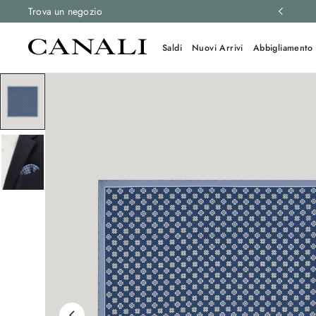
 e resi gratuiti su tutti gli ordini.
Trova un negozio
Scopri di più
Saldi
Nuovi Arrivi
Abbigliamento