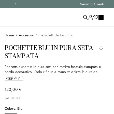
Seleziona la tua taglia e
Servizio Clienti
scegli l'articolo
Accessori
Fazzoletti da Taschino
POCHETTE BLU IN PURA SETA
STAMPATA
Pochette quadrata in pura seta con motivo fantasia stampato e
bordo decorativo. L’orlo rifinito a mano valorizza la cura dei
dettagli, mentre il design ricercato aggiunge una nota di
Leggi di più
eleganza contemporanea ai look formali dell’uomo moderno.
Un accessorio raffinato, pensato per completare con
120
,
00
€
discrezione gli abiti delle occasioni speciali.
IVA inclusa
Colore
:
Blu