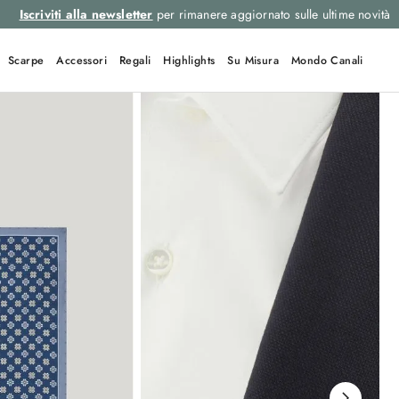
Iscriviti alla newsletter
per rimanere aggiornato sulle ultime novità
Scarpe
Accessori
Regali
Highlights
Su Misura
Mondo Canali