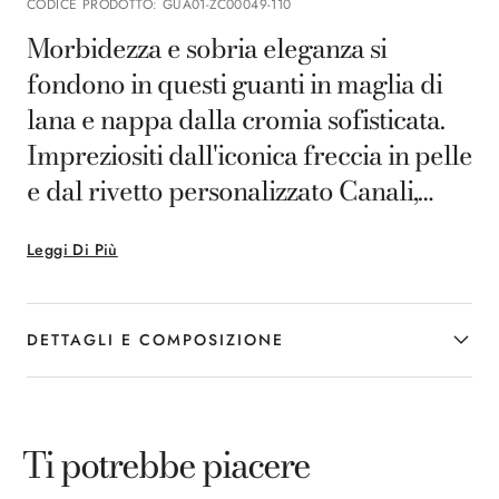
CODICE PRODOTTO
:
GUA01-ZC00049-110
Morbidezza e sobria eleganza si
fondono in questi guanti in maglia di
lana e nappa dalla cromia sofisticata.
Impreziositi dall'iconica freccia in pelle
e dal rivetto personalizzato Canali,
esprimono il carattere e il savoir-fare
Leggi Di Più
Made in Italy del marchio.
DETTAGLI E COMPOSIZIONE
Ti potrebbe piacere