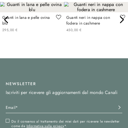
Guanti in lana e pelle ovina
Guanti neri in nappa con
blu
fodera in cashmere
295
,
00
€
450
,
00
€
NEWSLETTER
Iscriviti per ricevere gli aggiornamenti dal mondo Canali
Do il consenso al trattamento dei miei dati per ricevere le newsletter
come da
Informativa sulla privacy
*.