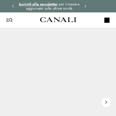
i gli
Iscriviti alla newsletter
per rimanere
Seleziona la tua 
aggiornato sulle ultime novità